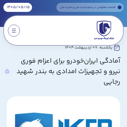
1405/05/15
اقتصاد مقاومتی در سایه وحدت ملی و امنیت ملی
یکشنبه، 07 اردیبهشت 1404
درباره ما
آمادگی ایران‌خودرو برای اعزام فوری
اخبار
نیرو و تجهیزات امدادی به بندر شهید
خدمات و تسهیلات
رجایی
حاکمیت شرکت
ارتباط با ما